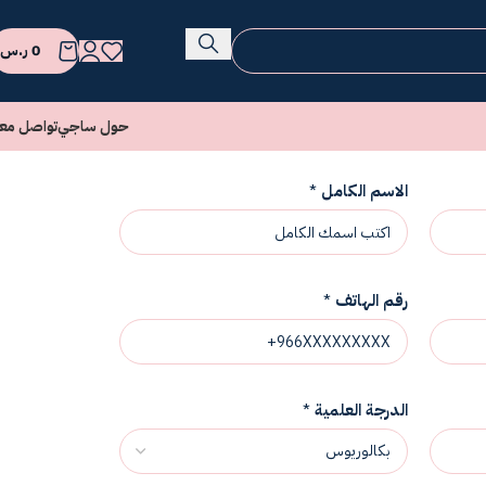
0
ر.س
حول ساجي
تواصل معن
الاسم الكامل
*
رقم الهاتف
*
الدرجة العلمية
*