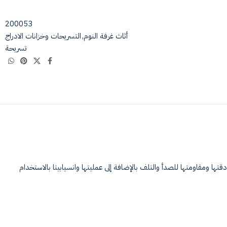
200053
أثاث غرفة النوم
,
التسريحات وخزانات الادراج
تسريحة
كة Blum النمساوية الأصيلة التي تضمن مدة استدامه تصل الى 20 سنة ، والتي تمتاز بمتانتها ودقتها ومقاومتها للصدأ والتلف بالإضافة إلى عمليتها وانسيابيتا بالاستخدام