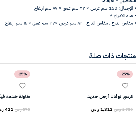
التفاصيل + الأبعاد:
⦁ الإجمالي: 150 سم عرض × ٥٢ سم عمق × ٨٧ سم ارتفاع
⦁ عدد الادراج ٣
⦁ مقاس الدرج , مقاس الدرج ٨٢ سم عرض ×٣٧ سم عمق × ١٤ سم ارتفاع
منتجات ذات صلة
-25%
-25%
كرسي توفانا أرجل حديد
طاولة خدمة فيكت
1,313
ر.س
431
ر.
1,750
ر.س
575
ر.س