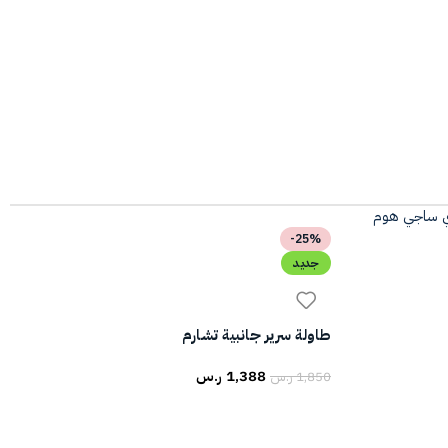
-25%
جديد
طاولة سرير جانبية تشارم
1,388
ر.س
1,850
ر.س