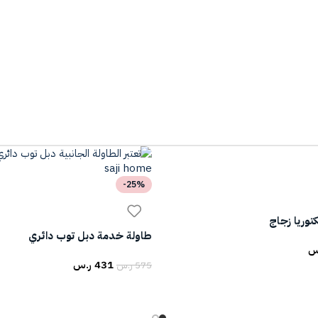
-25%
وريا زجاج
طاولة خدمة دبل توب دائري
س
431
ر.س
575
ر.س