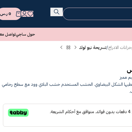
0
ر.س
حول ساجي
تواصل معن
زانات الادراج
/
تسريحة نيو لوك
س
م مميز
عطيها الشكل البيضاوي. الخشب المستخدم خشب البلاي وود مع سطح رخامي
.