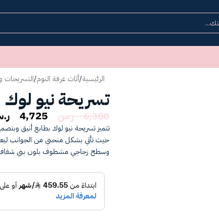
الرئيسية
/
أثاث غرفة النوم
/
التسريحات وخ
تسريحة نيو لوك
4,725
ر.
6,300
ر.س
تتميز تسريحة نيو لوك بطابع أنيق وبتصمي
حيث تأتي بشكل منحني من الجوانب لي
وسطح زجاجي مشطوف بلون بني شفاف