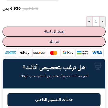
6,930
ر.س
9,240
ر.س
+
-
إضافة إلى السلة
اشترِ الآن
هل ترغب بتخصيص أثاثك؟
اختر خدمة التصميم أو تخصيص المنتج حسب ذوقك
خدمات التصميم الداخلي