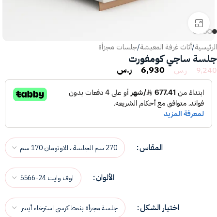
انقر للتكبير
الرئيسية
/
أثاث غرفة المعيشة
/
جلسات مجزأة
جلسة ساجي كومفورت
6,930
ر.س
9,240
ر.س
المقاس
الألوان
اختيار الشكل