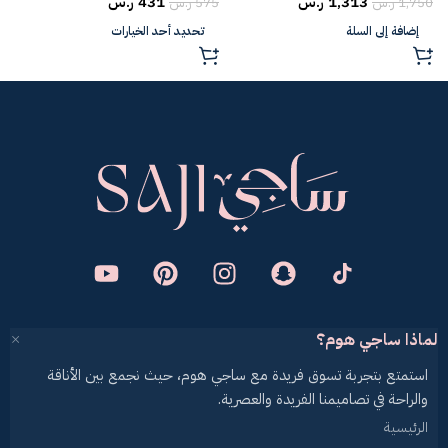
1,313
ر.س
431
ر.س
1,750
ر.س
575
ر.س
5
إضافة إلى السلة
تحديد أحد الخيارات
لماذا ساجي هوم؟
استمتع بتجربة تسوق فريدة مع ساجي هوم، حيث نجمع بين الأناقة
والراحة في تصاميمنا الفريدة والعصرية.
الرئيسية