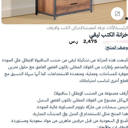
انقر للتكبير
الرئيسية
/
أثاث غرفة المعيشة
/
خزائن الكتب والارفف
خزانة الكتب ليفي
2,475
ر.س
3,300
ر.س
وصف المنتج:
صُنعت هذه الخزانة من تشكيلة ليفي من خشب السافيولا الايطالي عالي الجودة
والمدعم بإطارات من الفولاذ المطلي باللون الفضي الغامق مع حلول تخزين
موفرة للمساحات، وعملية، ومتعددة الاستخدامات. كما أنها سهلة التنسيق مع
قطع أخرى لتناسب احتياجاتك.
أرفف مصنوعة من الخشب الإيطالي ( سافيولا).
الهيكل مصنوع من الفولاذ المطلي باللون الفضي الستيل.
درجين بسحابات من ماركة بلووم النمساوية عالية الجودة.
هذا المنتج مثالي للاستخدام في المنزل وفي المنشآت التجارية.
صُنع في السعودية من قبل حرفيين ماهرين من مواد سعودية ومستوردة.
المقاسات والأبعاد: