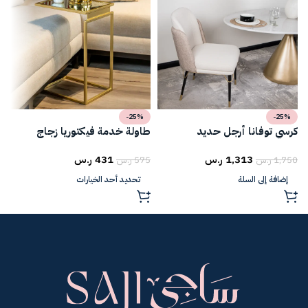
-25%
-25%
كرسي توفانا أرجل حديد
طاولة خدمة فيكتوريا زجاج
ط
1,313
ر.س
431
ر.س
1,750
ر.س
575
ر.س
5
إضافة إلى السلة
تحديد أحد الخيارات