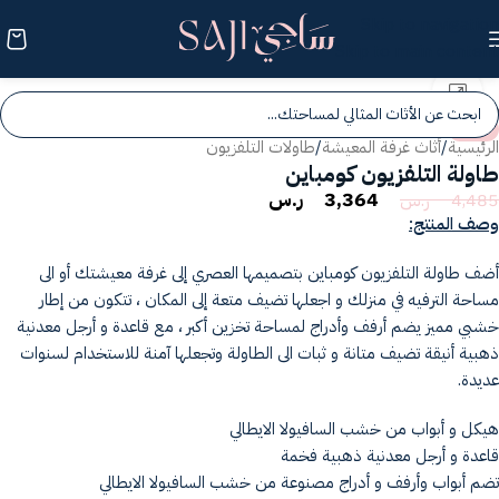
Skip to navigation
Skip to main content
انقر للتكبير
-25%
الرئيسية
/
أثاث غرفة المعيشة
/
طاولات التلفزيون
طاولة التلفزيون كومباين
3,364
ر.س
4,485
ر.س
وصف المنتج:
أضف طاولة التلفزيون كومباين بتصميمها العصري إلى غرفة معيشتك أو الى
مساحة الترفيه في منزلك و اجعلها تضيف متعة إلى المكان ، تتكون من إطار
خشبي مميز يضم أرفف وأدراج لمساحة تخزين أكبر ، مع قاعدة و أرجل معدنية
ذهبية أنيقة تضيف متانة و ثبات الى الطاولة وتجعلها آمنة للاستخدام لسنوات
عديدة.
هيكل و أبواب من خشب السافيولا الايطالي
قاعدة و أرجل معدنية ذهبية فخمة
تضم أبواب وأرفف و أدراج مصنوعة من خشب السافيولا الايطالي