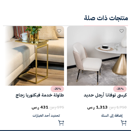
منتجات ذات صلة
-25%
-25%
كرسي توفانا أرجل حديد
طاولة خدمة فيكتوريا زجاج
ط
1,313
ر.س
431
ر.س
1,750
ر.س
575
ر.س
5
إضافة إلى السلة
تحديد أحد الخيارات