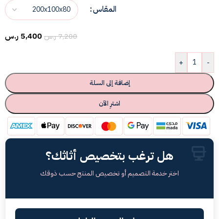
المقاس
5,400
ر.س
7,200
ر.س
+
-
إضافة إلى السلة
اشترِ الآن
هل ترغب بتخصيص أثاثك؟
اختر خدمة التصميم أو تخصيص المنتج حسب ذوقك