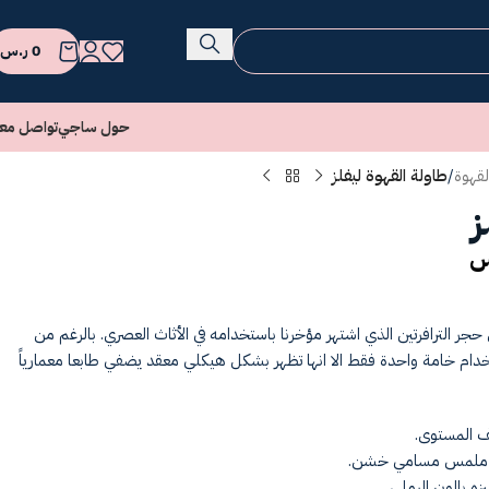
0
ر.س
حول ساجي
تواصل معن
لقهوة
/
طاولة القهوة ليفلز
ز
س
ن حجر الترافرتين الذي اشتهر مؤخرنا باستخدامه في الأثاث العصري. بالرغم من
خدام خامة واحدة فقط الا انها تظهر بشكل هيكلي معقد يضفي طابعا معمارياً
ف المستوى.
ي له ملمس مسامي خشن.
زه بالون الرملي.