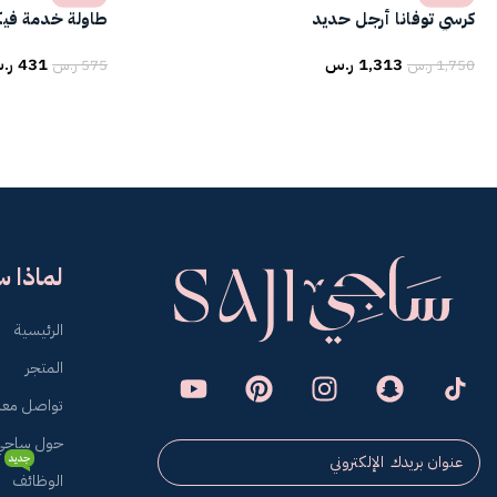
كرسي توفانا أرجل حديد
طاولة خدمة فيكت
1,313
ر.س
431
ر.
1,750
ر.س
575
ر.س
لماذا 
الرئيسية
المتجر
تواصل معن
حول ساجي
جديد
الوظائف