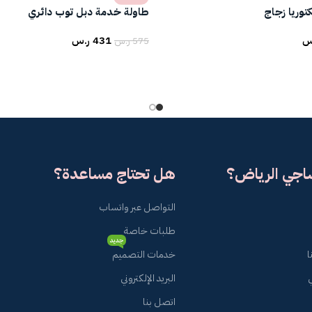
وريا زجاج
طاولة خدمة دبل توب دائري
س
431
ر.س
575
ر.س
ساجي الرياض؟
هل تحتاج مساعدة؟
التواصل عبر واتساب
طلبات خاصة
جديد
ا
خدمات التصميم
البريد الإلكتروني
اتصل بنا