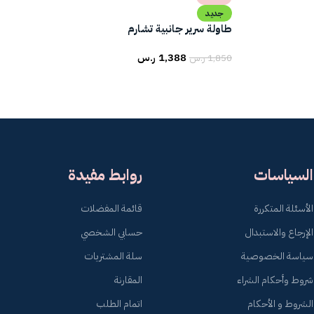
جديد
طاولة سرير جانبية تشارم
1,388
ر.س
1,850
ر.س
السياسات
روابط مفيدة
الأسئلة المتكررة
قائمة المفضلات
الإرجاع والاستبدال
حسابي الشخصي
سياسة الخصوصية
سلة المشتريات
شروط وأحكام الشراء
المقارنة
الشروط و الأحكام
اتمام الطلب