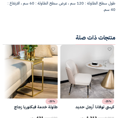
طول سطح الطاولة : 120 سم ، عرض سطح الطاولة : 60 سم ، الارتفاع :
40 سم.
منتجات ذات صلة
-25%
-25%
كرسي توفانا أرجل حديد
طاولة خدمة فيكتوريا زجاج
ط
1,313
ر.س
431
ر.س
1,750
ر.س
575
ر.س
5