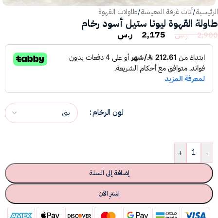
الرئيسية
/
أثاث غرفة المعيشة
/
طاولات القهوة
طاولة القهوة ليونا ستيل أسود رخام
2,175
ر.س
2,900
ر.س
لون الرخام
+
-
إضافة إلى السلة
اشترِ الآن