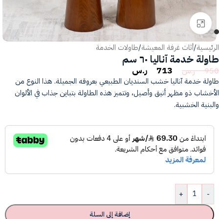
انقر للتكبير
الرئيسية
/
أثاث غرفة المعيشة
/
طاولات الخدمة
طاولة خدمة آناليا ٦٠ سم
713
ر.س
950
ر.س
طاولة خدمة آناليا
خشب السنديان الطبيعي بعروقه الجميلة. هذا النوع من
الأخشاب ذو مظهر أنيق وأصيل، وتتميز هذه الطاولة بتباين جذاب في الألوان
والبنية الخشبية.
+
-
إضافة إلى السلة