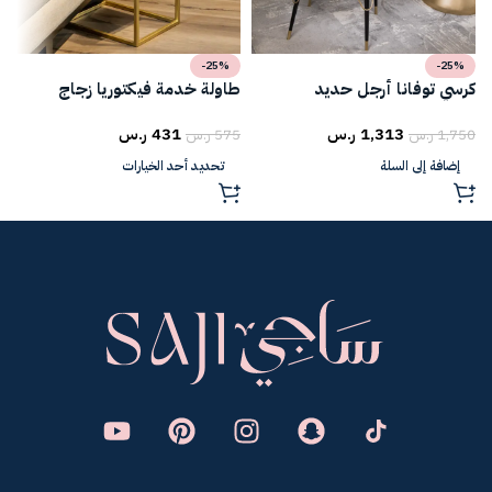
-25%
-25%
كرسي توفانا أرجل حديد
طاولة خدمة فيكتوريا زجاج
ط
1,313
ر.س
431
ر.س
1,750
ر.س
575
ر.س
5
إضافة إلى السلة
تحديد أحد الخيارات