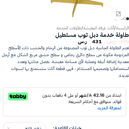
انقر للتكبير
الرئيسية
/
أثاث غرفة المعيشة
/
طاولات الخدمة
طاولة خدمة دبل توب مستطيل
431
ر.س
575
ر.س
تعتبر الطاولة الجانبية دبل توب المصنوعة من الرخام والخشب ذات الأسطح
المزدوجة مكونة من سطح دائري رخامي و سطح خشبي مربع الشكل مع أرجل
معدنية إضافة أنيقة وعملية لأي مساحة معيشة. بفضل متانتها وتعدد
استخداماتها وتصميمها المستدام ، فهي قطعة أثاث ستستمتع بها لسنوات
عديدة.
خيارات القاعدة