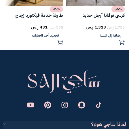
-25%
-25%
كرسي توفانا أرجل حديد
طاولة خدمة فيكتوريا زجاج
ط
1,313
ر.س
431
ر.س
1,750
ر.س
575
ر.س
5
إضافة إلى السلة
تحديد أحد الخيارات
لماذا ساجي هوم؟