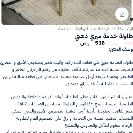
انقر للتكبير
الرئيسية
/
أثاث غرفة المعيشة
/
طاولات الخدمة
طاولة خدمة ميري ذهبي
518
ر.س
690
ر.س
وصف المنتج:
طاولة الخدمة ميري هي قطعة أثاث راقية وأنيقة تتميز بتصميمها الأنيق و العصري
ليضيف لمسة الفخامة لمنزلك. تتألف الطاولة من رخام الترافرتين الفاخر و
الطبيعي وقاعدة بأربعة أرجل حديدية ذهبية، باختصار، هي قطعة مثالية لتزيين
المساحات الداخلية بأسلوب راقٍ ومتطور.
يعزز رخام الترافرتين الفاخر مظهر الطاولة بألوانه الفريدة والدافئة والنقوش
الطبيعية الجميلة. يمنح هذا الرخام الطاولة لمسة من الفخامة والأناقة
تتميز القاعدة الحديدية بأربعة أرجل ذهبية بتصميمها الأنيق والمتين. تضفي
اللمسات الذهبية لمسة من الفخامة والرقي على التصميم العام للطاولة
الرخام مقاوم للتآكل والخدوش والتصدع
تعد طاولة الخدمة ميري مثالية لتلبية احتياجاتك في وضع العناصر الزخرفية أو