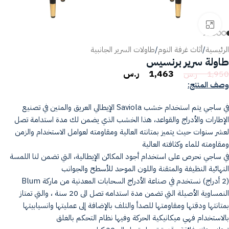
انقر للتكبير
الرئيسية
/
أثاث غرفة النوم
/
طاولات السرير الجانبية
طاولة سرير برنسيس
1,463
ر.س
1,950
ر.س
وصف المنتج:
في ساجي يتم استخدام خشب Saviola الإيطالي العريق والمتين في تصنيع
الإطارات والأدراج والقواعد، هذا الخشب الذي يضمن لك مدة استدامة تصل
لعشر سنوات حيث يتميز بمتانته العالية ومقاومته لعوامل الاستخدام والزمن
ومقاومته للماء وكثافته العالية
في ساجي نحرص على استخدام أجود المكائن الإيطالية، التي تضمن لنا اللمسة
النهائية النظيفة والمتقنة واللون الموحد للأسطح والجوانب
(2 أدراج) نستخدم في صناعة الأدراج السحابات المعدنية من ماركة Blum
النمساوية الأصيلة التي تضمن مدة استدامه تصل الى 20 سنة ، والتي تمتاز
بمتانتها ودقتها ومقاومتها للصدأ والتلف بالإضافة إلى عمليتها وانسيابيتها
بالاستخدام فهي ميكانيكية الحركة وفيها نظام التحكم بالغلق