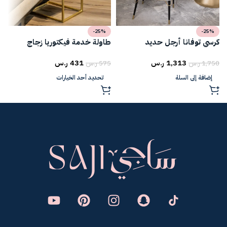
-25%
-25%
كرسي توفانا أرجل حديد
طاولة خدمة فيكتوريا زجاج
ط
1,313
ر.س
431
ر.س
1,750
ر.س
575
ر.س
5
إضافة إلى السلة
تحديد أحد الخيارات