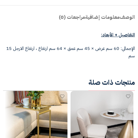
الوصف
معلومات إضافية
مراجعات (0)
التفاصيل + الأبعاد
:
الإجمالي: 60 سم عرض × 45 سم عمق × 64 سم ارتفاع ، ارتفاع الارجل 15
سم
منتجات ذات صلة