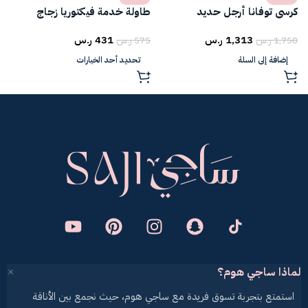
كرسي توفانا أرجل حديد
طاولة خدمة فيكتوريا زجاج
ط
1,313
ر.س
431
ر.س
1,750
ر.س
575
ر.س
5
إضافة إلى السلة
تحديد أحد الخيارات
لماذا ساجي هوم؟
استمتع بتجربة تسوق فريدة مع ساجي هوم، حيث نجمع بين الأناقة