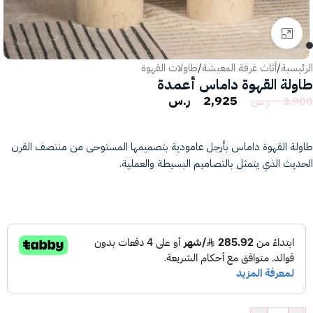
انقر للتكبير
الرئيسية
/
أثاث غرفة المعيشة
/
طاولات القهوة
طاولة القهوة داماس أعمدة
2,925
ر.س
3,900
ر.س
طاولة القهوة داماس بأرجل عامودية بتصميمها المستوحى من منتصف القرن
الحديث الذي يتمثل بالتصاميم البسيطة والعملية.