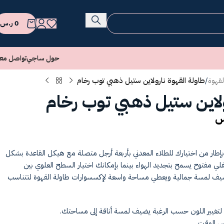
0
ر.س
حول ساجي
تواصل معن
لقهوة
/
طاولة القهوة نارولاين ستيل ذهبي توب رخام
ولاين ستيل ذهبي توب رخام
س
 بإطار من اختيارك للطلاء المعدني بأربعة أرجل متصلة مع هيكل القاعدة بشكل
مفتوح يسمح بتجديد الهواء بينما بإمكانك اختيار السطح العلوي بين
يف لمسة جمالية ويعطي مساحة واسعة لإكسسوارات طاولة القهوة لتتناسب
 لتغيير اللون حسب الرغبة يضيف لمسة أناقة إلى مساحتك.
س الوقت.