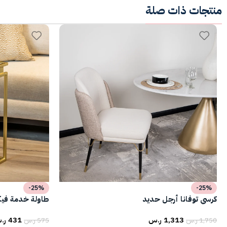
منتجات ذات صلة
-25%
-25%
كرسي توفانا أرجل حديد
طاولة خدمة فيكت
1,313
ر.س
431
ر.
1,750
ر.س
575
ر.س