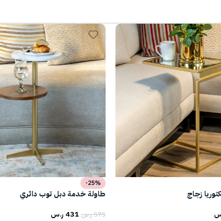
-25%
وريا زجاج
طاولة خدمة دبل توب دائري
س
431
ر.س
575
ر.س