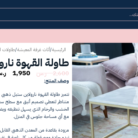
الرئيسية
/
أثاث غرفة المعيشة
/
طاولات ا
طاولة القهوة نار
1,950
ر.
2,600
ر.س
وصف المنتج:
تتميز طاولة القهوة نارولاين ستيل ذهبي
متناظر لتعطي تصميم أنيق مع سطح سفلي 
الخشب والرخام الذي يسهل تنظيفه ويض
مع أي مساحة جلوس في المنزل.
مزودة بقاعدة من المعدن الذهبي القابل
تبدو حادة ومصقولة من كل زاوية في نف