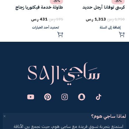
-25%
-25%
كرسي توفانا أرجل حديد
طاولة خدمة فيكتوريا زجاج
ط
1,313
ر.س
431
ر.س
1,750
ر.س
575
ر.س
5
إضافة إلى السلة
تحديد أحد الخيارات
لماذا ساجي هوم؟
استمتع بتجربة تسوق فريدة مع ساجي هوم، حيث نجمع بين الأناقة