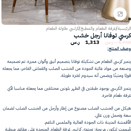
انقر للتكبير
الرئيسية
/
غرفة الطعام والمطبخ
/
كراسي طاولة الطعام
كرسي توفانا أرجل خشب
1,313
ر.س
1,750
ر.س
وصف المنتج:
يتميز كرسي الطعام من تشكيلة توفانا بتصميم أنيق وألوان مميزة. تم تصميمه
وصنعه من مواد عالية الجودة من الخشب الصلب والقماش الفاخر، مما يجعله
قويًا ومتينًا ويضمن أنه سيدوم لفترة طويلة.
يتميز الكرسي بوجود طبقتين في الظهر بلونين مختلفين مما يجعله مناسبا لأي
غرفة طعام فاخرة.
هيكل من الخشب الصلب مصنوع من إطار وأرجل من الخشب الصلب لضمان
سعة وتحمل وزن عالي.
الأقمشة المتينة ذات الجودة العالية والملمس الناعم.
صُممت لتكون مريحة: تحتوي كراسي غرفة الطعام المنجدة على مقاعد مبطنة