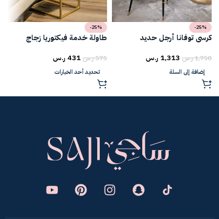
-25%
-25%
كرسي توفانا أرجل حديد
طاولة خدمة فيكتوريا زجاج
ط
1,313
ر.س
431
ر.س
1,750
ر.س
575
ر.س
5
إضافة إلى السلة
تحديد أحد الخيارات