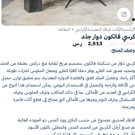
انقر للتكبير
الرئيسية
/
أثاث غرفة المعيشة
/
كراسي + المقاعد
كرسي فالكون دوار جلد
2,513
ر.س
3,350
ر.س
وصف المنتج:
كرسي دوّار من تشكيلة فالكون بتصميم مريح للغاية مع ذراعين بطبقة من الجلد
وتنجيد عميق عند الظهر يوفر دعمًا كافيًا للظهر ويجعل الجلوس لفترات طويلة
أكثر راحة. وبفضل الجلد الغني والقاعدة الدوارة المعدنية، يتم تحقيق توازن جميل
بين الأناقة والراحة والتحمل في الاستخدام اليومي. يمكن استخدام هذا النوع من
الكراسي في العديد من الأماكن، بما في ذلك المكاتب وغرف الجلوس وغرف
الاستقبال وغرف النوم وغيرها من الأماكن التي تحتاج إلى قطع أثاث فاخرة
ومريحة.
الاطار الخشبي مصنوع من خشب البلاي وود المتين ذو الجودة العالية
تم صنع أرجُل الكرسي من الحديد المتين والمطلي باللون الأسود
يأتي الكرسي مع لوح ظهر ثابت ووسائد قابلة للتركيب