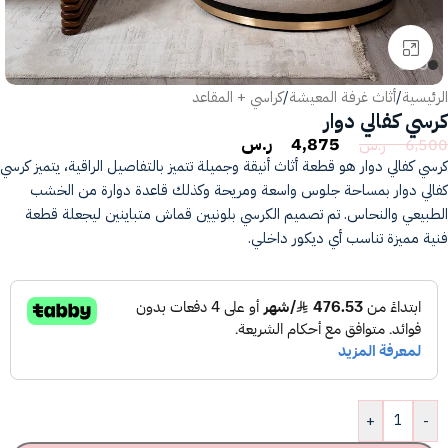
انقر للتكبير
الرئيسية
/
أثاث غرفة المعيشة
/
كراسي + المقاعد
كرسي كفالي دوار
4,875
ر.س
6,500
ر.س
كرسي كفالي دوار هو قطعة أثاث أنيقة وجميلة تتميز بالتفاصيل الراقية، يتميز كرسي
كفالي دوار بمساحة جلوس واسعة ومريحة وكذلك قاعدة دوارة من الخشب
الطبيعي والنحاس. تم تصميم الكرسي بلونيين قماش متباينين ليجعلة قطعة
فنية مميزة تناسب أي ديكور داخلي.
+
-