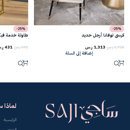
-25%
-25%
كرسي توفانا أرجل حديد
طاولة خدمة فيكت
1,313
ر.س
431
ر.
1,750
ر.س
575
ر.س
إضافة إلى السلة
لماذا 
الرئيسية
المتجر