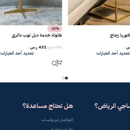
-25%
وريا زجاج
طاولة خدمة دبل توب دائري
س
431
ر.س
575
ر.س
تحديد أحد الخيارات
تحديد أحد الخيارات
ساجي الرياض؟
هل تحتاج مساعدة؟
التواصل عبر واتساب
طلبات خاصة