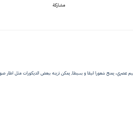
مشاركة
ميم عصري، يمنح شعورا انيقا و بسيطا, يمكن تزينه ببعض الديكورات مثل اطار ص