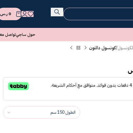
0
ر.س
حول ساجي
تواصل معن
لكونسول
/
كونسول دالتون
س