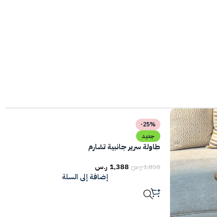
-25%
جديد
طاولة سرير جانبية تشارم
1,388
ر.س
1,850
ر.س
إضافة إلى السلة