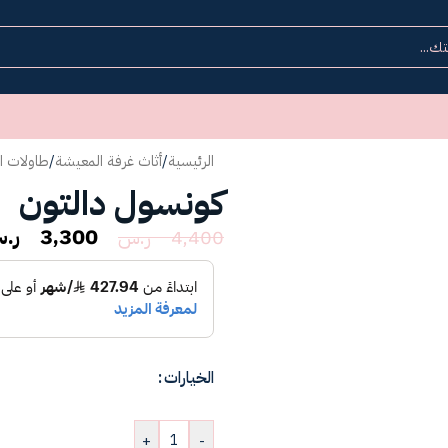
الرئيسية
/
أثاث غرفة المعيشة
/
طاولات ا
كونسول دالتون
3,300
ر.
4,400
ر.س
الخيارات
+
-