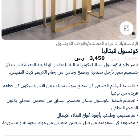
انقر للتكبير
الرئيسية
/
أثاث غرفة المعيشة
/
طاولات الكونسول
كونسول فيتاليا
3,450
ر.س
4,600
ر.س
تتميز طاولة كونسول فيتاليا بكونها مثالية للمداخل او لغرفة المعيشة حيث تأتي
بتصميم مميز بأرجل معدنية وسطح رخامي من رخام الكريمو لايت الطبيعي.
⦁ بالنسبة للرخام الطبيعي كل سطح سوف يختلف عن الآخر وستكون كل قطعة
فريدة من نوعها
⦁ تصميم قاعدة الكونسول بشكل هندسي انسيابي من المعدن المطلي باللون
الذهبي المطفي
⦁ تم تصنيعها وطلائها بأجود أنواع الطلاء الايطالي
⦁ مصنوعة في السعودية من قبل حرفيين ماهرين من مواد سعودية و مستوردة