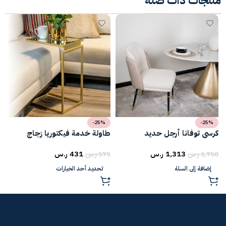
منتجات ذات صلة
-25%
-25%
كرسي توفانا أرجل حديد
طاولة خدمة فيكتوريا زجاج
ط
1,313
ر.س
431
ر.س
1,750
ر.س
575
ر.س
5
إضافة إلى السلة
تحديد أحد الخيارات