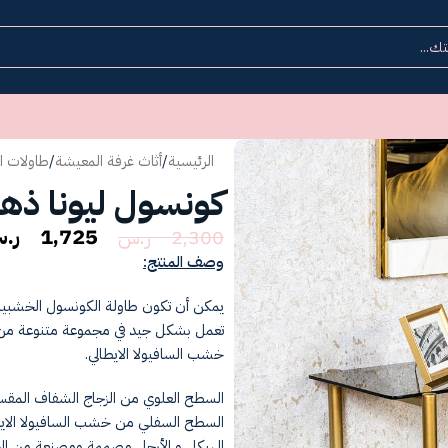
الرئيسية
/
أثاث غرفة المعيشة
/
طاولات ا
كونسول ليونا ذ
1,725
ر.
2,300
ر.س
وصف المنتج:
يمكن أن تكون طاولة الكونسول الخشبي
تعمل بشكل جيد في مجموعة متنوعة من أنما
خشب السافيولا الايطالي.
السطح العلوي من الزجاج الشفاف المقس
السطح السفلي من خشب السافيولا الايط
الهيكل و الأرجل مصممة ومصنعة من الحد