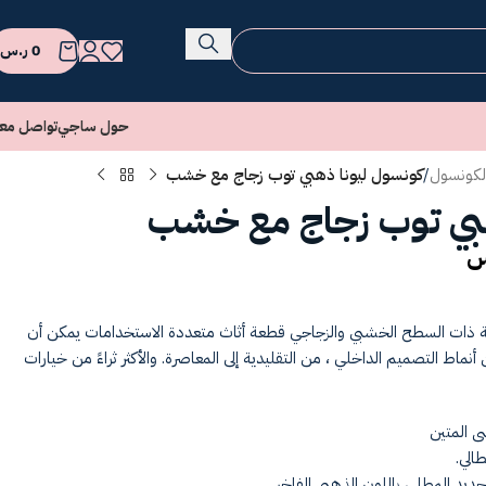
0
ر.س
حول ساجي
تواصل معن
لكونسول
/
كونسول ليونا ذهبي توب زجاج مع خشب
هبي توب زجاج مع خشب
س
ة ذات السطح الخشبي والزجاجي قطعة أثاث متعددة الاستخدامات يمكن أن
ط التصميم الداخلي ، من التقليدية إلى المعاصرة. والأكثر ثراءً من خيارات
ى المتين
الي.
يد المطلي باللون الذهبي الفاخر