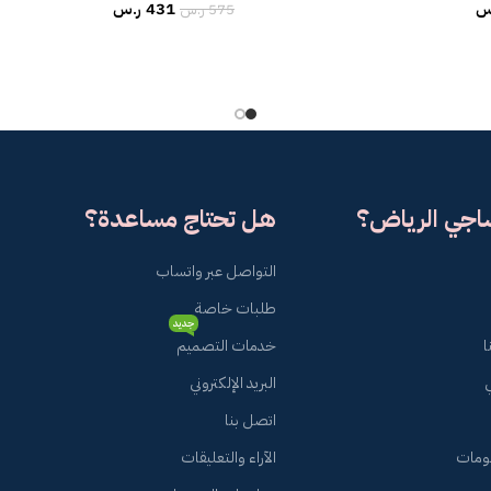
س
431
ر.س
575
ر.س
ساجي الرياض؟
هل تحتاج مساعدة؟
التواصل عبر واتساب
طلبات خاصة
جديد
ا
خدمات التصميم
البريد الإلكتروني
اتصل بنا
لومات
الآراء والتعليقات