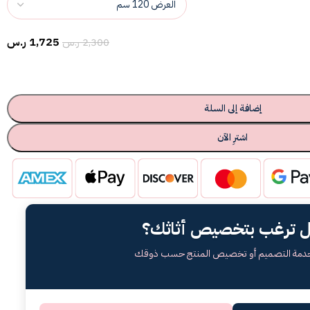
1,725
ر.س
2,300
ر.س
إضافة إلى السلة
اشترِ الآن
 ترغب بتخصيص أثاثك؟
خدمة التصميم أو تخصيص المنتج حسب ذوقك