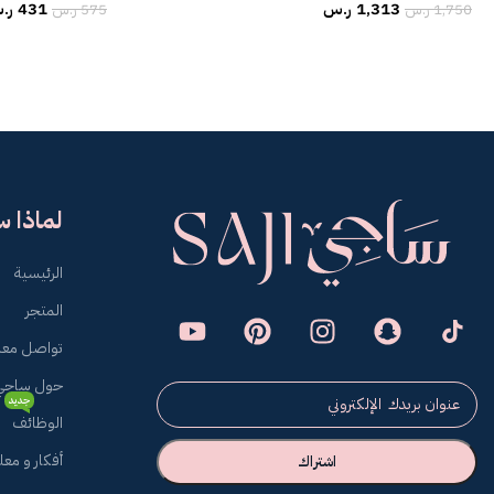
1,313
ر.س
431
ر.
1,750
ر.س
575
ر.س
لماذا 
الرئيسية
المتجر
تواصل معن
حول ساجي
جديد
الوظائف
أفكار و مع