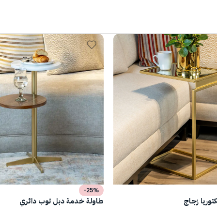
-25%
وريا زجاج
طاولة خدمة دبل توب دائري