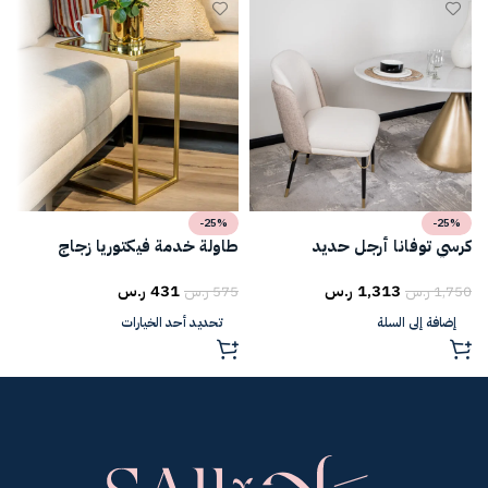
-25%
-25%
كرسي توفانا أرجل حديد
طاولة خدمة فيكتوريا زجاج
ط
1,313
ر.س
431
ر.س
1,750
ر.س
575
ر.س
5
إضافة إلى السلة
تحديد أحد الخيارات