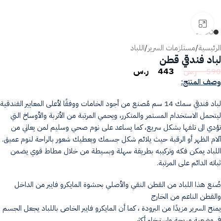
انقر للتكبير
الرئيسية
/
مستلزمات السرير
/
اللباد
لباد فندقي قطن
443
ر.س
590
ر.س
وصف المنتج:
لباد فندقي سمك 14 سم مُصنع من أجود الخامات ووفقًا لأعلى المعايير الفندقية
ليتحمل الاستخدام المستمر والمتكرر، ويحمي المرتبة من الأتربة والأوساخ التي
تؤدي الى تلفها بشكل سريع، كما يساعد على نوم صحي وسليم لمن يعاني من
آلام الظهر أو الرقبة حيث يلائم شكل جسمك ويعطيك شعور بالراحة لنوم عميق.
اللباد يمكن فكه وتركيبه بطريقة سهلة وبسيطة من خلال مطاط قوي يضمن
ثباته الدائم على المرتبة.
صُنع هذا اللباد من القطن النقي والأصلي بحشوة المايكرو فايبر من الداخل
والقطن الناعم من الخارج
يمنح السرير مزيدًا من البرودة ، كما أن المايكرو فايبر الخاص باللباد يجعل الجسم
في وضعية مريحة واسترخاء أكثر