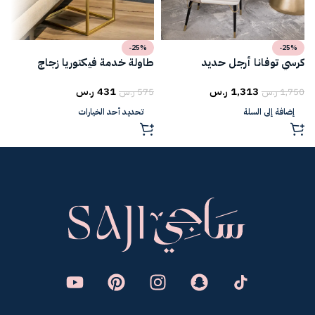
-25%
-25%
كرسي توفانا أرجل حديد
طاولة خدمة فيكتوريا زجاج
ط
1,313
ر.س
431
ر.س
1,750
ر.س
575
ر.س
5
إضافة إلى السلة
تحديد أحد الخيارات