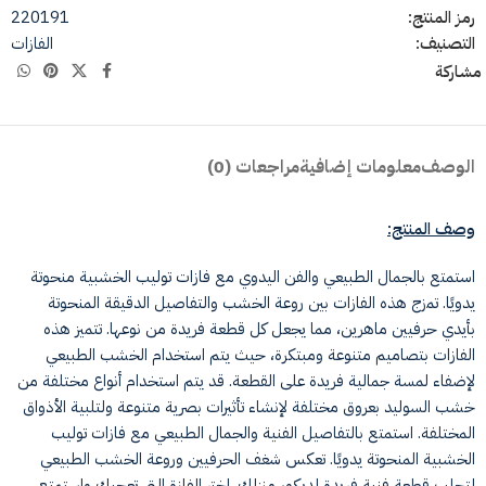
رمز المنتج:
220191
التصنيف:
الفازات
مشاركة
الوصف
معلومات إضافية
مراجعات (0)
وصف المنتج:
استمتع بالجمال الطبيعي والفن اليدوي مع فازات توليب الخشبية منحوتة
يدويًا. تمزج هذه الفازات بين روعة الخشب والتفاصيل الدقيقة المنحوتة
بأيدي حرفيين ماهرين، مما يجعل كل قطعة فريدة من نوعها.
تتميز هذه
الفازات بتصاميم متنوعة ومبتكرة، حيث يتم استخدام الخشب الطبيعي
لإضفاء لمسة جمالية فريدة على القطعة. قد يتم استخدام أنواع مختلفة من
خشب السوليد بعروق مختلفة لإنشاء تأثيرات بصرية متنوعة ولتلبية الأذواق
المختلفة.
استمتع بالتفاصيل الفنية والجمال الطبيعي مع فازات توليب
الخشبية المنحوتة يدويًا. تعكس شغف الحرفيين وروعة الخشب الطبيعي
لتجلب قطعة فنية فريدة لديكور منزلك. اختر الفازة التي تعجبك واستمتع