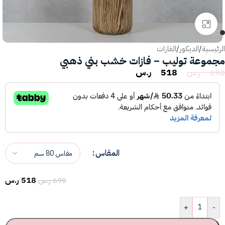
انقر للتكبير
الرئيسية
/
الديكور
/
الفازات
مجموعة توليب – فازات خشب بني ذهبي
518
ر.س
690
ر.س
المقاس
518
ر.س
690
ر.س
+
-