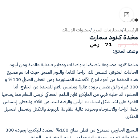
انقر للتكبير
الرئيسية
/
مستلزمات السرير
/
حشوات الوسائد
مخدة كلاود سمارت
71
ر.س
95
ر.س
وصف المنتج:
مخدة كلاود مصنوعة خصيصًا بمواصفات ومعايير فندقية عالمية ومن أجود
الخامات المتوفرة لتضمن لك الراحة التامة والنوم العميق حيث انه تم تصنيع
هذه المخدة من أجود أنواع الأقمشة المستوردة ومن القطن الصافي 100% و
300 غرزة والتي تضمن برودة عالية وملمس ناعم للمخدة من الخارج، أمّا
الحشوة الداخلية فهي من المايكرو فايبر الناعم المحاكي لريش النعام مما يمنحها
القدرة على اخذ شكل انحناءات الرأس والرقبة لتحد من الآلام ولتعطي إحساس
بقمة الراحة والاسترخاء وبجودة عالية مقاومة للهبوط والتكتل وتتحمل الغسيل
المتكرر.
النسيج الخارجي مصنوع من قطن صافي 100% المضاد للبكتيريا بجودة 300
غرزة والتي تضمن برودة عالية وملمس ناعم للمخدة من الخارج