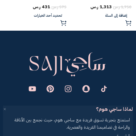
1,313
ر.س
431
ر.س
1,750
ر.س
575
ر.س
5
إضافة إلى السلة
تحديد أحد الخيارات
لماذا ساجي هوم؟
استمتع بتجربة تسوق فريدة مع ساجي هوم، حيث نجمع بين الأناقة
والراحة في تصاميمنا الفريدة والعصرية.
الرئيسية