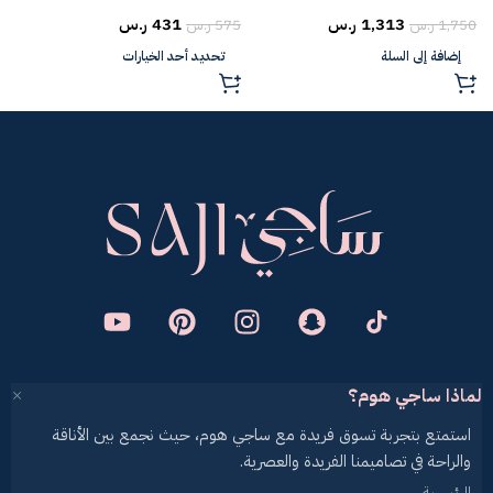
1,313
ر.س
431
ر.س
1,750
ر.س
575
ر.س
5
إضافة إلى السلة
تحديد أحد الخيارات
لماذا ساجي هوم؟
استمتع بتجربة تسوق فريدة مع ساجي هوم، حيث نجمع بين الأناقة
والراحة في تصاميمنا الفريدة والعصرية.
الرئيسية