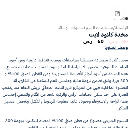
انقر للتكبير
الرئيسية
/
مستلزمات السرير
/
حشوات الوسائد
مخدة كلاود لايت
60
ر.س
80
ر.س
وصف المنتج:
مخدة كلاود مصنوعة خصيصًا بمواصفات ومعايير فندقية عالمية ومن أجود
الخامات المتوفرة لتضمن لك الراحة التامة والنوم العميق حيث انه تم تصنيع
هذه المخدة من أجود أنواع الأقمشة المستوردة ومن القطن الصافي 100% و
300 غرزة والتي تضمن برودة عالية وملمس ناعم للمخدة من الخارج، أمّا
الحشوة الداخلية فهي من المايكرو فايبر الناعم المحاكي لريش النعام مما يمنحها
القدرة على اخذ شكل انحناءات الرأس والرقبة لتحد من الآلام ولتعطي إحساس
بقمة الراحة والاسترخاء وبجودة عالية مقاومة للهبوط والتكتل وتتحمل الغسيل
المتكرر.
النسيج الخارجي مصنوع من قطن صافي 100% المضاد للبكتيريا بجودة 300
غرزة والتي تضمن برودة عالية وملمس ناعم للمخدة من الخارج