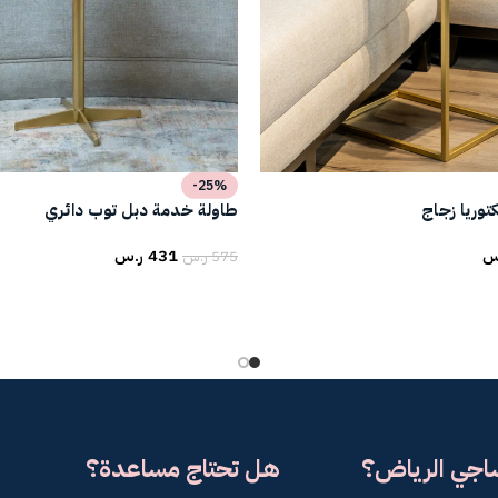
-25%
وريا زجاج
طاولة خدمة دبل توب دائري
س
431
ر.س
575
ر.س
ساجي الرياض؟
هل تحتاج مساعدة؟