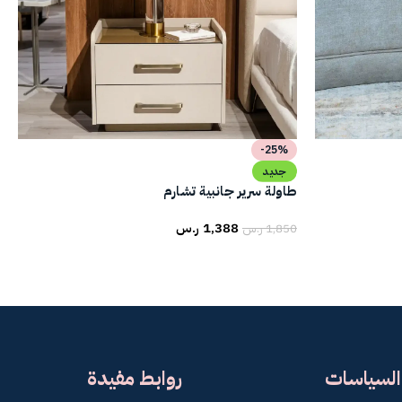
-25%
جديد
طاولة سرير جانبية تشارم
1,388
ر.س
1,850
ر.س
السياسات
روابط مفيدة