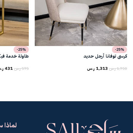
-25%
-25%
كرسي توفانا أرجل حديد
طاولة خدمة فيكت
1,313
ر.س
431
ر.
1,750
ر.س
575
ر.س
لماذا 