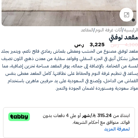
انقر للتكبير
الرئيسية
/
أثاث غرفة النوم
/
المقاعد
مقعد لوفتي
3,225
ر.س
4,300
ر.س
مقعد لوفتي مصنوع من الخشب ومغطى بقماش رمادي فاتح ناعم، ويتميز بجلد
مطرز بشكل أنيق في الجزء السفلي وقواعد سفلية من معدن ذهبي اللون تضيف
لمسة من الفخامة. بالإضافة إلى جماله، يوفر المقعد مساحة تخزين إضافية، مما
يساعد في تنظيم غرفة النوم والحفاظ على نظافتها. كامل المقعد مغطى بنفس
القماش من الداخل، ويُصنع في السعودية على يد حرفيين ماهرين باستخدام
مواد سعودية ومستوردة لضمان الجودة والتميز.