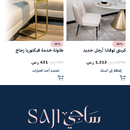
-25%
-25%
كرسي توفانا أرجل حديد
طاولة خدمة فيكتوريا زجاج
ط
1,313
ر.س
431
ر.س
1,750
ر.س
575
ر.س
5
إضافة إلى السلة
تحديد أحد الخيارات